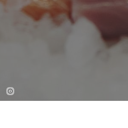
Page
Google Sites
Report abuse
updated