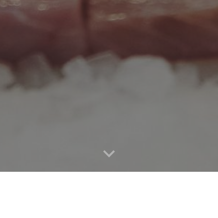
APERTI DAL MARTEDì AL SABATO- non accettiamo prenotazioni